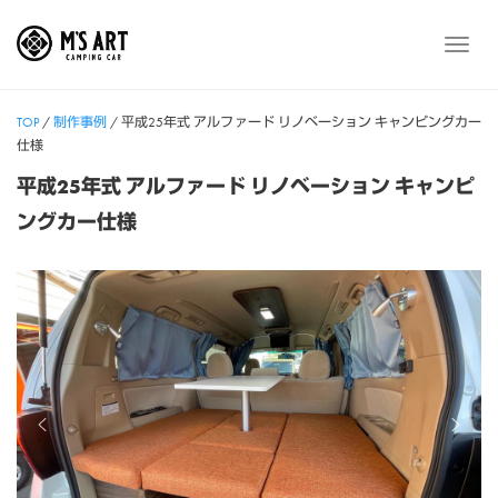
Skip
to
メ
content
ニ
ュ
TOP
/
制作事例
/
平成25年式 アルファード リノベーション キャンピングカー
ー
仕様
平成25年式 アルファード リノベーション キャンピ
ングカー仕様