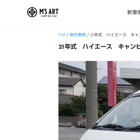
Skip
新着
to
content
TOP
/
制作事例
/
21年式 ハイエース キ
21年式 ハイエース キャン