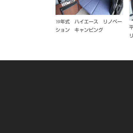
19年式 ハイエース リノベー
年式 ハイエース リメイ
ション キャンピング
ンピング