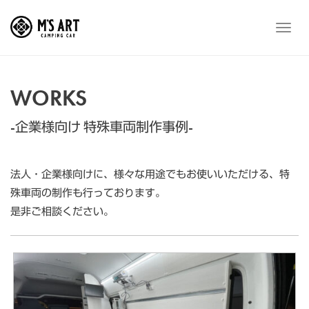
Skip
to
メ
content
ニ
ュ
ー
WORKS
-企業様向け 特殊車両制作事例-
法人・企業様向けに、様々な用途でもお使いいただける、特
殊車両の制作も行っております。
是非ご相談ください。