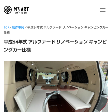
Skip
to
メ
content
ニ
ュ
TOP
/
制作事例
/
平成24年式 アルファード リノベーション キャンピングカー
ー
仕様
平成24年式 アルファード リノベーション キャンピ
ングカー仕様