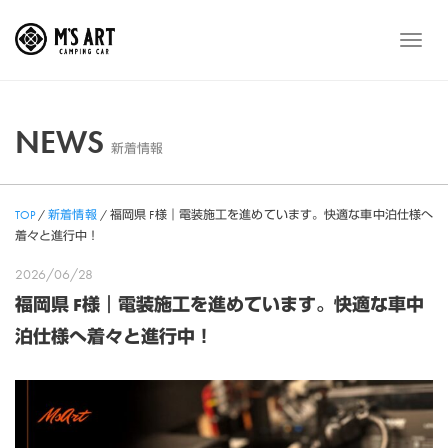
Skip
to
メ
content
ニ
ュ
ー
NEWS
新着情報
TOP
/
新着情報
/
福岡県 F様｜電装施工を進めています。快適な車中泊仕様へ
着々と進行中！
2026/06/28
福岡県 F様｜電装施工を進めています。快適な車中
泊仕様へ着々と進行中！