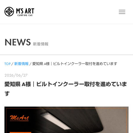
Skip
to
メ
content
ニ
ュ
ー
NEWS
新着情報
TOP
/
新着情報
/
愛知県 A様｜ビルトインクーラー取付を進めています
2026/06/27
愛知県 A様｜ビルトインクーラー取付を進めていま
す