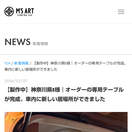
Skip
to
メ
content
ニ
ュ
ー
NEWS
新着情報
TOP
/
新着情報
/
【製作中】神奈川県E様｜オーダーの専用テーブルが完成。
車内に新しい居場所ができました
2026/02/07
【製作中】神奈川県E様｜オーダーの専用テーブル
が完成。車内に新しい居場所ができました