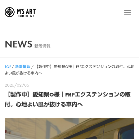
Skip
to
メ
content
ニ
ュ
ー
NEWS
新着情報
TOP
/
新着情報
/
【製作中】愛知県O様｜FRPエクステンションの取付。心地
よい風が抜ける車内へ
2026/02/06
【製作中】愛知県O様｜FRPエクステンションの取
付。心地よい風が抜ける車内へ