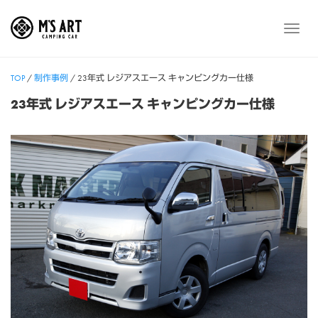
Skip
to
メ
content
ニ
ュ
TOP
/
制作事例
/
23年式 レジアスエース キャンピングカー仕様
ー
23年式 レジアスエース キャンピングカー仕様