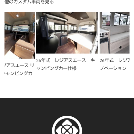
他のカスタム車両を見る
26年式 レジアスエース キ
26年式 レジア
レジアスエース リ
ャンピングカー仕様
ノベーション 
 キャンピングカ