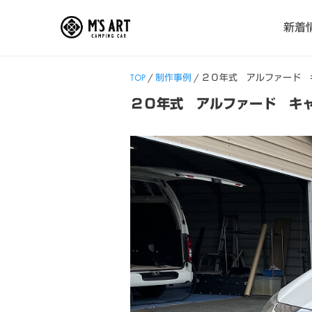
Skip
新着
to
content
TOP
/
制作事例
/
２０年式 アルファード 
２０年式 アルファード キ