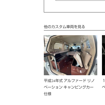
他のカスタム車両を見る
 アルファード リノベ
平成24年式 アルファード リノ
ン キャンピング
ベーション キャンピングカー
仕様