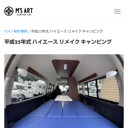
Skip
to
メ
content
ニ
ュ
TOP
/
制作事例
/
平成25年式 ハイエース リメイク キャンピング
ー
平成25年式 ハイエース リメイク キャンピング