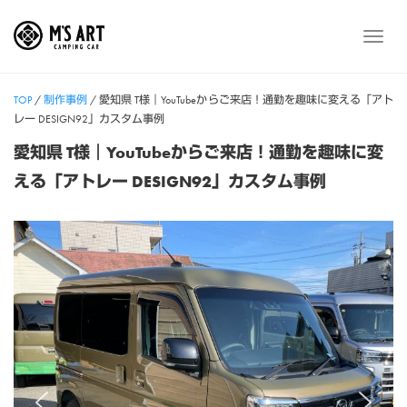
Skip
to
メ
content
ニ
ュ
TOP
/
制作事例
/
愛知県 T様｜YouTubeからご来店！通勤を趣味に変える「アト
ー
レー DESIGN92」カスタム事例
愛知県 T様｜YouTubeからご来店！通勤を趣味に変
える「アトレー DESIGN92」カスタム事例