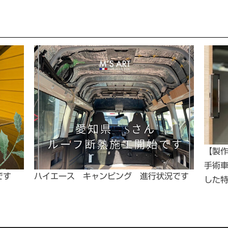
【製
手術
です
ハイエース キャンピング 進行状況です
した