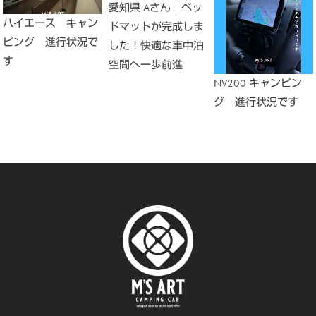
愛知県 Aさん｜ベッ
ハイエース キャン
ドマットが完成しま
ピング 進行状況で
した！快適な車中泊
す
空間へ一歩前進
NV200 キャンピン
グ 進行状況です