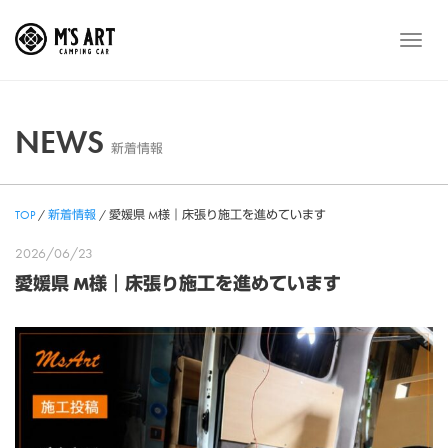
Skip
to
メ
content
ニ
ュ
ー
NEWS
新着情報
TOP
/
新着情報
/
愛媛県 M様｜床張り施工を進めています
2026/06/23
愛媛県 M様｜床張り施工を進めています