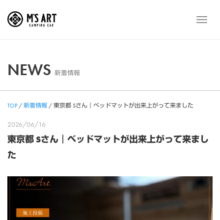
Skip
to
メ
content
ニ
ュ
ー
NEWS
新着情報
TOP
/
新着情報
/
東京都 Sさん｜ベッドマットが出来上がって来ました
2026/06/16
東京都 Sさん｜ベッドマットが出来上がって来まし
た