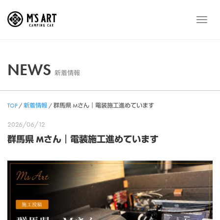
Skip
to
メ
content
ニ
ュ
ー
NEWS
新着情報
TOP
/
新着情報
/
群馬県 Mさん｜電装施工進めています
2026/06/12
群馬県 Mさん｜電装施工進めています