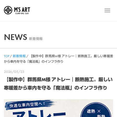
Skip
to
メ
content
ニ
ュ
ー
NEWS
新着情報
TOP
/
新着情報
/
【製作中】群馬県M様 アトレー｜断熱施工。厳しい寒暖差
から車内を守る「魔法瓶」のインフラ作り
2026/05/23
【製作中】群馬県M様 アトレー｜断熱施工。厳しい
寒暖差から車内を守る「魔法瓶」のインフラ作り