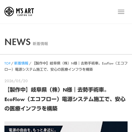
Skip
to
メ
content
ニ
ュ
ー
NEWS
新着情報
TOP
/
新着情報
/
【製作中】岐阜県（株）N様｜去勢手術車。EcoFlow（エコフ
ロー）電源システム施工で、安心の医療インフラを構築
2026/05/20
【製作中】岐阜県（株）N様｜去勢手術車。
EcoFlow（エコフロー）電源システム施工で、安心
の医療インフラを構築