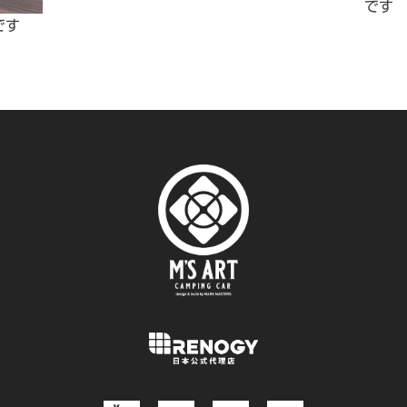
です
です