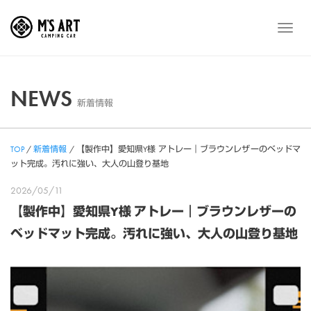
Skip
to
メ
content
ニ
ュ
ー
NEWS
新着情報
TOP
/
新着情報
/
【製作中】愛知県Y様 アトレー｜ブラウンレザーのベッドマ
ット完成。汚れに強い、大人の山登り基地
2026/05/11
【製作中】愛知県Y様 アトレー｜ブラウンレザーの
ベッドマット完成。汚れに強い、大人の山登り基地