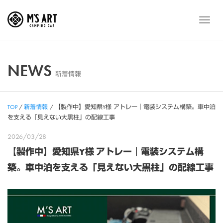
Skip
to
メ
content
ニ
ュ
ー
NEWS
新着情報
TOP
/
新着情報
/
【製作中】愛知県Y様 アトレー｜電装システム構築。車中泊
を支える「見えない大黒柱」の配線工事
2026/03/28
【製作中】愛知県Y様 アトレー｜電装システム構
築。車中泊を支える「見えない大黒柱」の配線工事