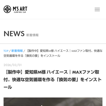
Skip
to
メ
content
ニ
ュ
ー
NEWS
新着情報
TOP
/
新着情報
/
【製作中】愛知県M様 ハイエース｜MAXファン取付。快適な
空気循環を作る「換気の要」をインストール
2026/03/01
【製作中】愛知県M様 ハイエース｜MAXファン取
付。快適な空気循環を作る「換気の要」をインスト
ール