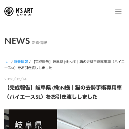
Skip
to
メ
content
ニ
ュ
ー
NEWS
新着情報
TOP
/
新着情報
/
【完成報告】岐阜県 (株)N様｜猫の去勢手術専用車（ハイエ
ースSL）をお引き渡ししました
2026/02/14
【完成報告】岐阜県 (株)N様｜猫の去勢手術専用車
（ハイエースSL）をお引き渡ししました