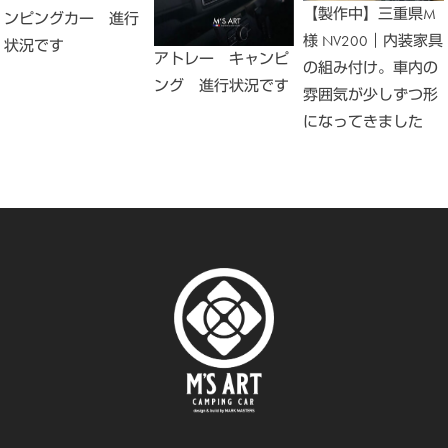
【製作中】三重県M
ンピングカー 進行
様 NV200｜内装家具
状況です
アトレー キャンピ
の組み付け。車内の
ング 進行状況です
雰囲気が少しずつ形
になってきました