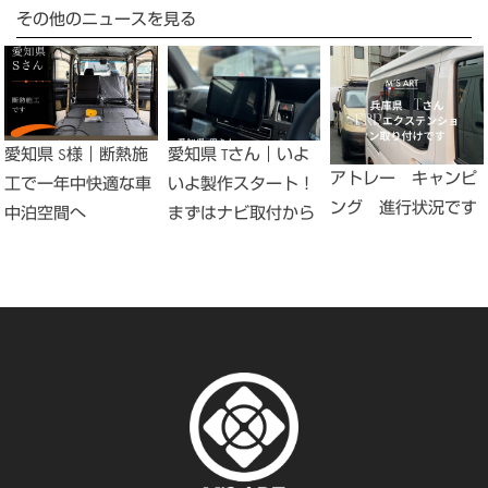
その他のニュースを見る
愛知県 S様｜断熱施
愛知県 Tさん｜いよ
アトレー キャンピ
工で一年中快適な車
いよ製作スタート！
ング 進行状況です
中泊空間へ
まずはナビ取付から