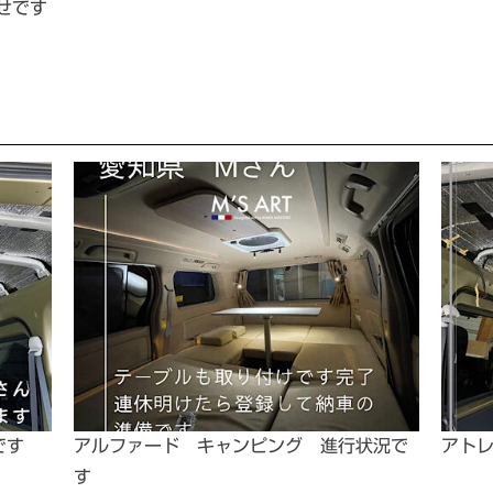
せです
です
アルファード キャンピング 進行状況で
アト
す