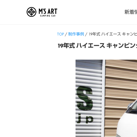
Skip
新着
to
content
TOP
/
制作事例
/
19年式 ハイエース キャ
19年式 ハイエース キャンピ