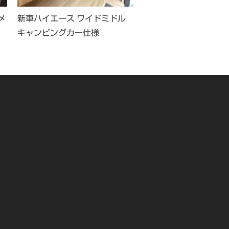
メ
新車ハイエース ワイドミドル
平成28年式 ハイエー
キャンピングカー仕様
イク キャンピング