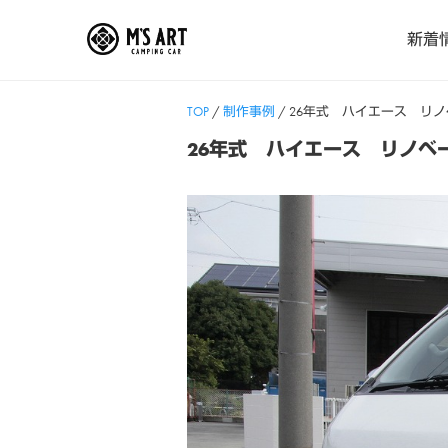
Skip
新着
to
content
TOP
/
制作事例
/
26年式 ハイエース リ
26年式 ハイエース リノベ