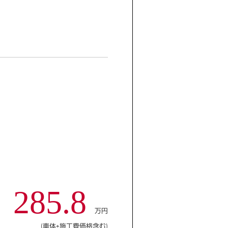
285.8
万円
(車体+施工費価格含む)