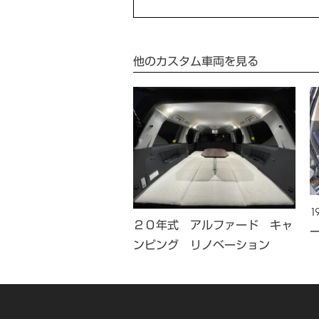
他のカスタム車両を見る
 アルファード キャンピ
２０年式 アルファード キャ
ー仕様
ンピング リノベーション