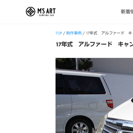
Skip
新着
to
content
TOP
/
制作事例
/
17年式 アルファード 
17年式 アルファード キャ