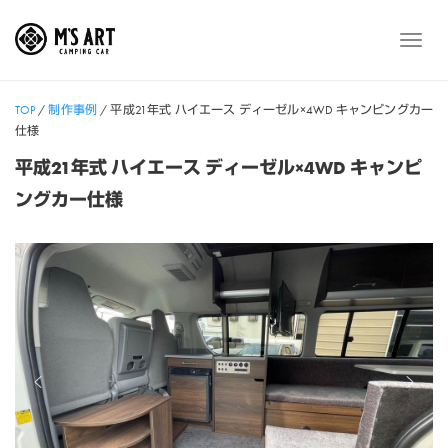
Skip
to
メ
content
ニ
ュ
TOP
/
制作事例
/
平成21年式 ハイエース ディーゼル×4WD キャンピングカー
ー
仕様
平成21年式 ハイエース ディーゼル×4WD キャンピ
ングカー仕様