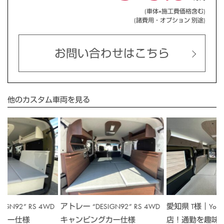
(車体+施工費価格含む)
(諸費用・オプション 別途)
お問い合わせはこちら
他のカスタム車両を見る
GN92” RS 4WD
アトレー “DESIGN92” RS 4WD
愛知県 T様｜You
カー仕様
キャンピングカー仕様
店！通勤を趣味